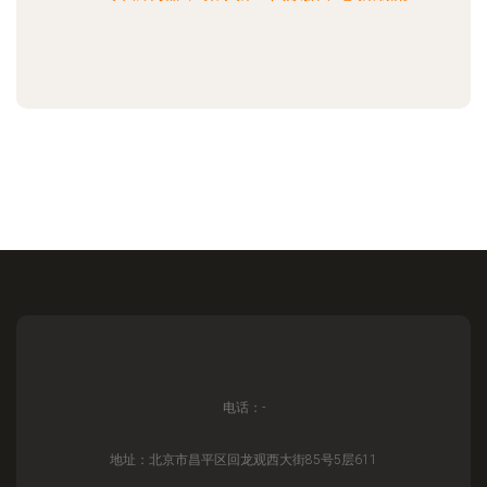
电话：-
地址：北京市昌平区回龙观西大街85号5层611