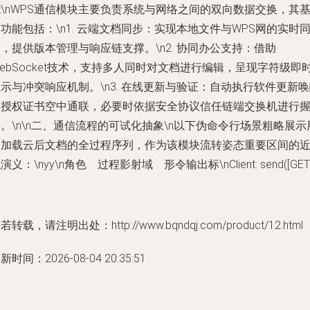
\nWPS通信模块主要负责系统与网络之间的双向数据交换，其
功能包括：\n1. 云端文档同步：实现本地文件与WPS网的实时
，提供版本管理与响应链支撑。\n2. 协同办公支持：借助
ebSocket技术，支持多人同时对文档进行编辑，呈现字符级即
示与冲突响应机制。\n3. 在线更新与验证：自动执行软件更新
和授权证书空中通联，必要时依据安全协议信任链端交换机进行
。\n\n二、通信流程的可试化抽象\n以下伪命令行场景粗略展示
户加载云后文档的全过程序列，作为该模块流转姿态重要区间的
演义：\nyy\n角色 过程影射域 形令输出标\nClient: send([GET]
若转载，请注明出处：http://www.bqndqj.com/product/12.html
新时间：2026-08-04 20:35:51