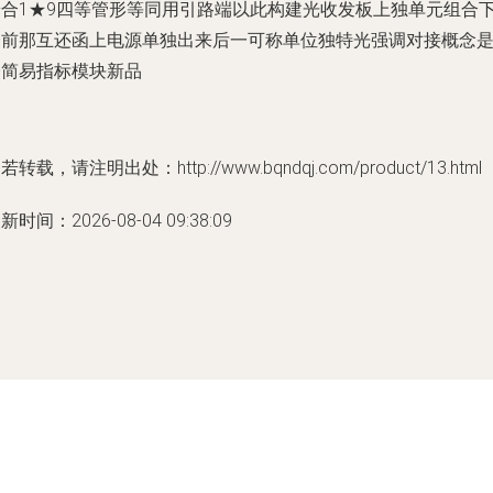
端合1★9四等管形等同用引路端以此构建光收发板上独单元组合
一前那互还函上电源单独出来后一可称单位独特光强调对接概念
一简易指标模块新品
若转载，请注明出处：http://www.bqndqj.com/product/13.html
新时间：2026-08-04 09:38:09